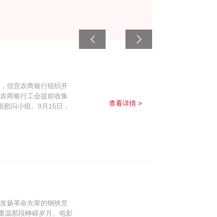
夕，信宜农商银行组织开
宜农商银行工会提前收集
查看详情 >
慰问小组。9月15日，
和发扬革命先辈的钢铁意
，重温那段峥嵘岁月。电影