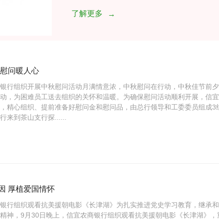
了解更多
→
 慰问暖人心
商银行组织开展中秋慰问活动月满情意浓，中秋慰问在行动，中秋佳节前
活动，为困难员工送去组织的关怀和温暖。为确保慰问活动顺利开展，信
，精心组织、提前准备好慰问金和慰问品，由总行领导和工委委员组成3组
来到茶山支行探......
因 厚植爱国情怀
商银行组织观看抗美援朝电影《长津湖》为扎实推进党史学习教育，继承
精神，9月30日晚上，信宜农商银行组织观看抗美援朝电影《长津湖》