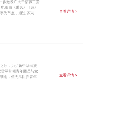
进一步激发广大干部职工爱
。电影由《乘风》《诗》
查看详情 >
事为节点，通过“家与
临之际，为弘扬中华民族
梁雷琴带领青年团员与党
查看详情 >
蒙细雨，但无法阻挡青年