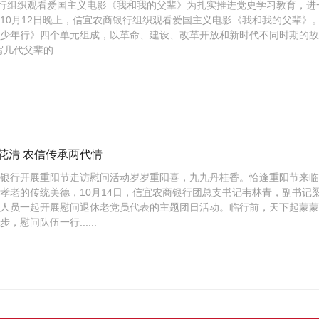
银行组织观看爱国主义电影《我和我的父辈》为扎实推进党史学习教育，
10月12日晚上，信宜农商银行组织观看爱国主义电影《我和我的父辈》
少年行》四个单元组成，以革命、建设、改革开放和新时代不同时期的故
代父辈的......
花清 农信传承两代情
商银行开展重阳节走访慰问活动岁岁重阳喜，九九丹桂香。恰逢重阳节来
孝老的传统美德，10月14日，信宜农商银行团总支书记韦林青，副书记
作人员一起开展慰问退休老党员代表的主题团日活动。临行前，天下起蒙
，慰问队伍一行......