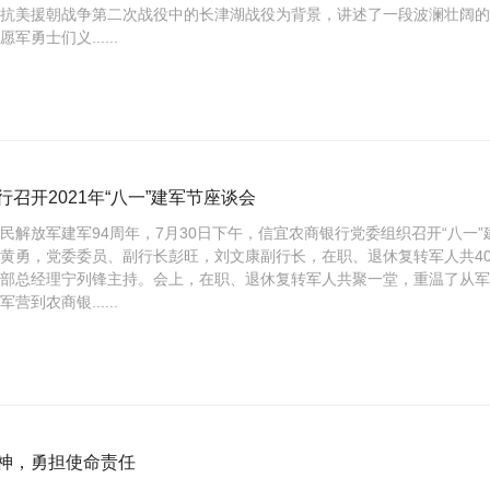
抗美援朝战争第二次战役中的长津湖战役为背景，讲述了一段波澜壮阔的
军勇士们义......
召开2021年“八一”建军节座谈会
民解放军建军94周年，7月30日下午，信宜农商银行党委组织召开“八一
黄勇，党委委员、副行长彭旺，刘文康副行长，在职、退休复转军人共4
卫部总经理宁列锋主持。会上，在职、退休复转军人共聚一堂，重温了从
营到农商银......
神，勇担使命责任