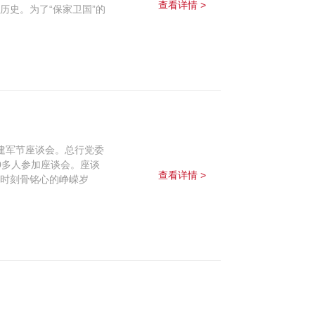
查看详情 >
历史。为了“保家卫国”的
”建军节座谈会。总行党委
0多人参加座谈会。座谈
查看详情 >
军时刻骨铭心的峥嵘岁