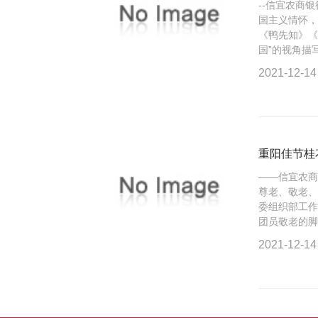
--信宜农商
国主义情怀，
《鸭先知》《
国”的视角描写几
2021-12-14
重阳佳节桂
——信宜农
尊老、敬老、
委组织部工
团员敬老的脚步
2021-12-14