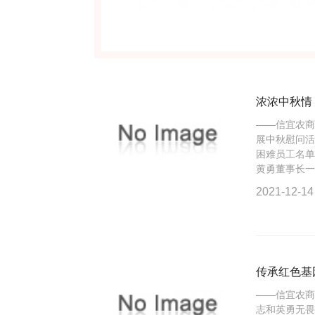
浓浓中秋情
——信宜农
展中秋慰问
困难员工名单
黄勇董事长一行
2021-12-14
传承红色基
——信宜农
志和英勇无畏